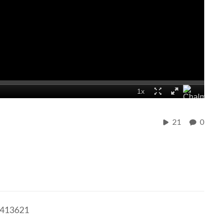
21
0
9413621