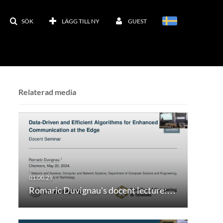
SÖK
LÄGG TILL NY
GUEST
Relaterad media
Romaric Duvignau's docent lecture:…