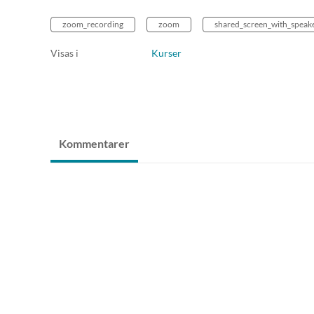
zoom_recording
zoom
shared_screen_with_speak
Visas i
Kurser
Kommentarer