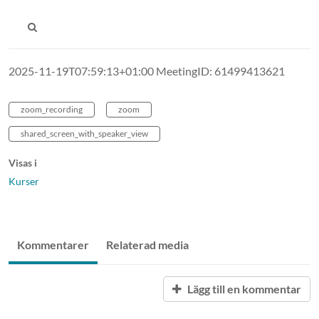
2025-11-19T07:59:13+01:00 MeetingID: 61499413621
zoom_recording
zoom
shared_screen_with_speaker_view
Visas i
Kurser
Kommentarer
Relaterad media
Lägg till en kommentar