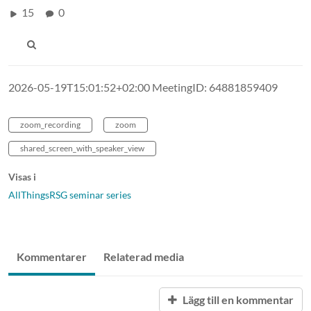
15
0
2026-05-19T15:01:52+02:00 MeetingID: 64881859409
zoom_recording
zoom
shared_screen_with_speaker_view
Visas i
AllThingsRSG seminar series
Kommentarer
Relaterad media
Lägg till en kommentar