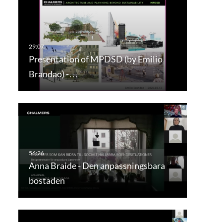
Presentation of MPDSD (by Emilio
Brandao) -…
Anna Braide - Den anpassningsbara
bostaden