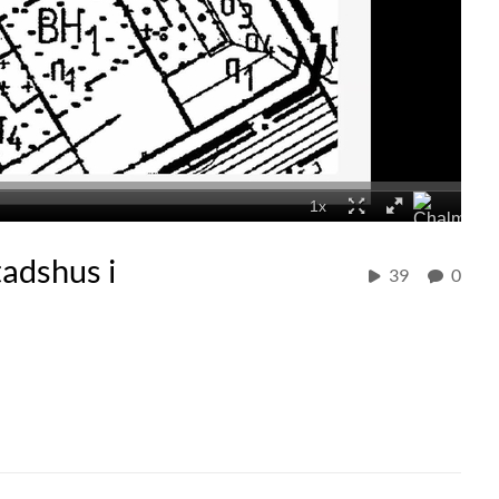
tadshus i
39
0