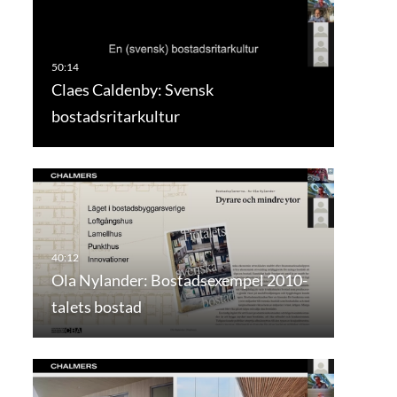
Claes Caldenby: Svensk
bostadsritarkultur
Ola Nylander: Bostadsexempel 2010-
talets bostad