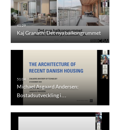
Kaj Granath: Det nya balkongrummet
Michael Asgaard Andersen:
Bostadsutveckling i…