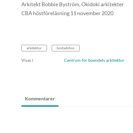
Arkitekt Bobbie Byström, Okidoki arkitekter
CBA höstföreläsning 11 november 2020
arkitektur
bostadshus
Visas i
Centrum för boendets arkitektur
Kommentarer