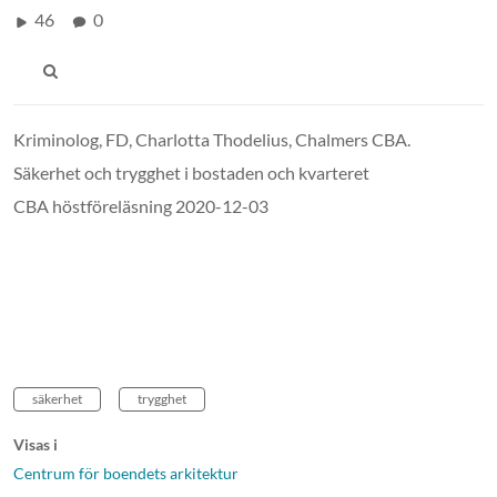
46
0
Kriminolog, FD, Charlotta Thodelius, Chalmers CBA.
Säkerhet och trygghet i bostaden och kvarteret
CBA höstföreläsning 2020-12-03
säkerhet
trygghet
Visas i
Centrum för boendets arkitektur