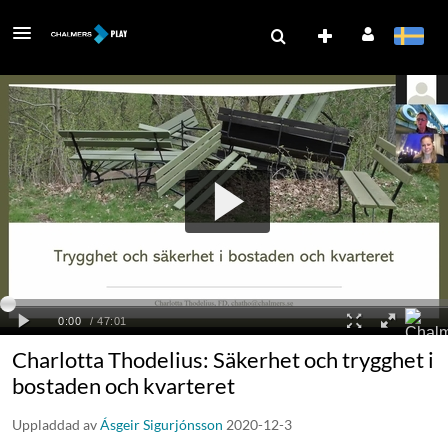
Charlotta Thodelius: Säkerhet och trygghet i
bostaden och kvarteret
Uppladdad av
Ásgeir Sigurjónsson
2020-12-3