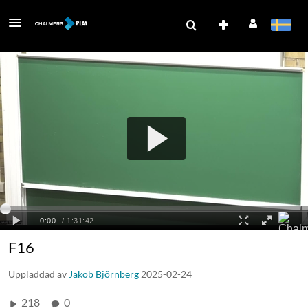
F16
Uppladdad av
Jakob Björnberg
2025-02-24
218
0