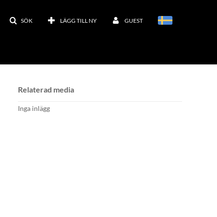
SÖK
LÄGG TILL NY
GUEST
Relaterad media
Inga inlägg