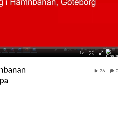
nbanan -
26
0
apa