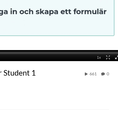
r Student 1
661
0