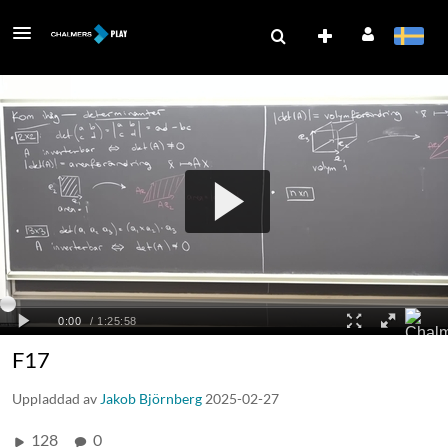
F17
Uppladdad av
Jakob Björnberg
2025-02-27
128
0